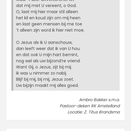
dat mij met U vereent, o God.
O, laat mij hier maar stil alleen
het kil en koud zijn om mij heen
en laat geen mensen bij me toe
’t alleen zijn word ik hier niet moe.
O Jezus als ik U aanschouw,
dan leeft weer dat ik van U hou
en dat ook U mijn hart bemint,
nog wel als uw bijzond’re vriend.
Want Gij, o Jezus, zijt bij mij.
ik was u nimmer zo nabij.
Blijf bij mij, bij mij, Jezus zoet.
Uw bijzijn maakt mij alles goed.
Ambro Bakker s.m.a.
Pastoor-deken RK Amstelland
Locatie: Z. Titus Brandsma