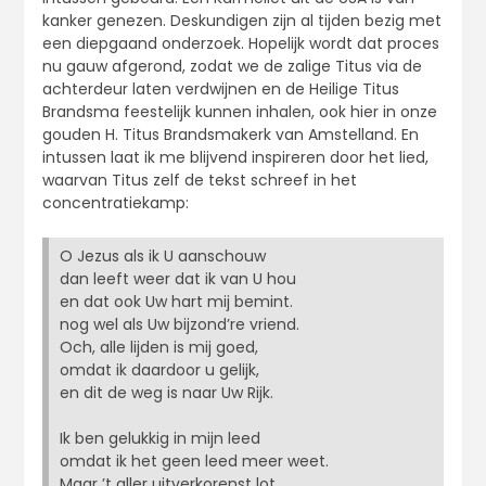
kanker genezen. Deskundigen zijn al tijden bezig met
een diepgaand onderzoek. Hopelijk wordt dat proces
nu gauw afgerond, zodat we de zalige Titus via de
achterdeur laten verdwijnen en de Heilige Titus
Brandsma feestelijk kunnen inhalen, ook hier in onze
gouden H. Titus Brandsmakerk van Amstelland. En
intussen laat ik me blijvend inspireren door het lied,
waarvan Titus zelf de tekst schreef in het
concentratiekamp:
O Jezus als ik U aanschouw
dan leeft weer dat ik van U hou
en dat ook Uw hart mij bemint.
nog wel als Uw bijzond’re vriend.
Och, alle lijden is mij goed,
omdat ik daardoor u gelijk,
en dit de weg is naar Uw Rijk.
Ik ben gelukkig in mijn leed
omdat ik het geen leed meer weet.
Maar ’t aller uitverkorenst lot