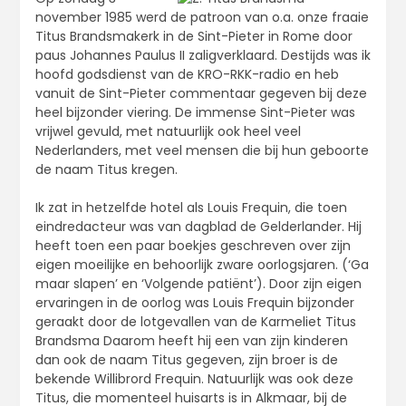
november 1985 werd de patroon van o.a. onze fraaie
Titus Brandsmakerk in de Sint-Pieter in Rome door
paus Johannes Paulus II zaligverklaard. Destijds was ik
hoofd godsdienst van de KRO-RKK-radio en heb
vanuit de Sint-Pieter commentaar gegeven bij deze
heel bijzonder viering. De immense Sint-Pieter was
vrijwel gevuld, met natuurlijk ook heel veel
Nederlanders, met veel mensen die bij hun geboorte
de naam Titus kregen.
Ik zat in hetzelfde hotel als Louis Frequin, die toen
eindredacteur was van dagblad de Gelderlander. Hij
heeft toen een paar boekjes geschreven over zijn
eigen moeilijke en behoorlijk zware oorlogsjaren. (‘Ga
maar slapen’ en ‘Volgende patiënt’). Door zijn eigen
ervaringen in de oorlog was Louis Frequin bijzonder
geraakt door de lotgevallen van de Karmeliet Titus
Brandsma Daarom heeft hij een van zijn kinderen
dan ook de naam Titus gegeven, zijn broer is de
bekende Willibrord Frequin. Natuurlijk was ook deze
Titus, die momenteel huisarts is in Alkmaar, bij de