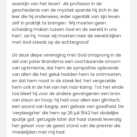
woestijn van het leven’. Als professor in de
geschiedenis van de mystiek spande hij zich in de
leer die hij onderwees, ieder ogenblik van zijn leven
zelf in praktijk te brengen. ‘Wij moeten geen
scheiding maken tussen God en de wereld in ons
hart’, zei hij, ‘maar wij moeten naar de wereld kijken
met God steeds op de achtergrond’
Uit deze diepe vereniging met God ontsprong in de
ziel van pater Brandsma een voortdurende stroom
van optimisme, dat hem de sympathie opleverde
van allen die het geluk hadden hem te ontmoeten,
en dat hem nooit in de steek liet: het vergezelde
hem ook in de hel van het nazi-kamp. Tot het einde
toe bleef hij voor de andere gevangenen een bron
van steun en hoop: hij had voor allen een glimlach,
een woord van begrip, een gebaar van goedheid. De
‘verpleegster’ die hem op 26 juli 1942 het dodelijke
spuitje gaf, getuigde later dat haar steeds levendig
het gelaat voor de geest stond van die priester die
‘medelijden met mij had’.