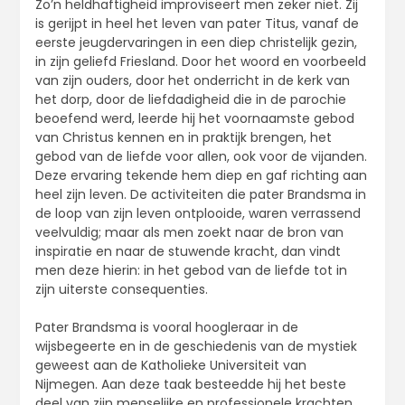
Zo’n heldhaftigheid improviseert men zeker niet. Zij
is gerijpt in heel het leven van pater Titus, vanaf de
eerste jeugdervaringen in een diep christelijk gezin,
in zijn geliefd Friesland. Door het woord en voorbeeld
van zijn ouders, door het onderricht in de kerk van
het dorp, door de liefdadigheid die in de parochie
beoefend werd, leerde hij het voornaamste gebod
van Christus kennen en in praktijk brengen, het
gebod van de liefde voor allen, ook voor de vijanden.
Deze ervaring tekende hem diep en gaf richting aan
heel zijn leven. De activiteiten die pater Brandsma in
de loop van zijn leven ontplooide, waren verrassend
veelvuldig; maar als men zoekt naar de bron van
inspiratie en naar de stuwende kracht, dan vindt
men deze hierin: in het gebod van de liefde tot in
zijn uiterste consequenties.
Pater Brandsma is vooral hoogleraar in de
wijsbegeerte en in de geschiedenis van de mystiek
geweest aan de Katholieke Universiteit van
Nijmegen. Aan deze taak besteedde hij het beste
deel van zijn menselijke en professionele krachten