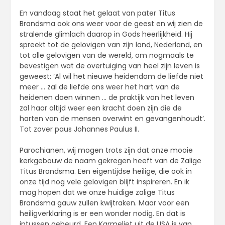
En vandaag staat het gelaat van pater Titus
Brandsma ook ons weer voor de geest en wij zien de
stralende glimlach daarop in Gods heerlijkheid. Hij
spreekt tot de gelovigen van zijn land, Nederland, en
tot alle gelovigen van de wereld, om nogmaals te
bevestigen wat de overtuiging van heel zijn leven is
geweest: ‘Al wil het nieuwe heidendom de liefde niet
meer … zal de liefde ons weer het hart van de
heidenen doen winnen … de praktijk van het leven
zal haar altijd weer een kracht doen zijn die de
harten van de mensen overwint en gevangenhoudt’.
Tot zover paus Johannes Paulus II.
Parochianen, wij mogen trots zijn dat onze mooie
kerkgebouw de naam gekregen heeft van de Zalige
Titus Brandsma. Een eigentijdse heilige, die ook in
onze tijd nog vele gelovigen blijft inspireren. En ik
mag hopen dat we onze huidige zalige Titus
Brandsma gauw zullen kwijtraken. Maar voor een
heiligverklaring is er een wonder nodig. En dat is
intussen gebeurd. Een Karmeliet uit de USA is van