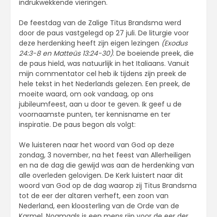
indrukwekkende vieringen.
De feestdag van de Zalige Titus Brandsma werd
door de paus vastgelegd op 27 juli. De liturgie voor
deze herdenking heeft zijn eigen lezingen
(Exodus
24:3-8 en Matteüs 13:24-30)
. De boeiende preek, die
de paus hield, was natuurlijk in het Italiaans. Vanuit
mijn commentator cel heb ik tijdens zijn preek de
hele tekst in het Nederlands gelezen. Een preek, de
moeite waard, om ook vandaag, op ons
jubileumfeest, aan u door te geven. Ik geef u de
voornaamste punten, ter kennisname en ter
inspiratie. De paus begon als volgt:
We luisteren naar het woord van God op deze
zondag, 3 november, na het feest van Allerheiligen
en na de dag die gewijd was aan de herdenking van
alle overleden gelovigen. De Kerk luistert naar dit
woord van God op de dag waarop zij Titus Brandsma
tot de eer der altaren verheft, een zoon van
Nederland, een kloosterling van de Orde van de
Karmel. Nogmaals is een mens rijp voor de eer der