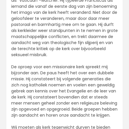
als “Vaticaan”-watcher. Hij typeerde Franciscus als
iemand die vanaf de eerste dag van zijn benoeming
het imago van de kerk heeft veranderd. Niet door de
geloofsleer te veranderen, maar door daar meer
pastoraal en barmhartig mee om te gaan. Hij durft
als kerkleider weer standpunten in te nemen in grote
maatschappelijke conflicten, en trekt daarmee de
aandacht weg van theologische fijn slijperij en van
de terechte kritiek op de kerk over bijvoorbeeld
seksueel misbruik.
De oproep voor een missionaire kerk spreekt mij
bijzonder aan. De paus heeft het over een dubbele
missie. Hij constateert bij volgende generaties die
zich nog katholiek noemen en voelen een geweldig
gebrek aan kennis over het Evangelie en de leer van
de kerk. Hij constateert bovendien dat er steeds
meer mensen geheel zonder een religieuze beleving
zijn opgevoed en opgegroeid. Beide groepen hebben
zijn aandacht en horen onze aandacht te krijgen.
Wij moeten als kerk tegenwicht durven te bieden