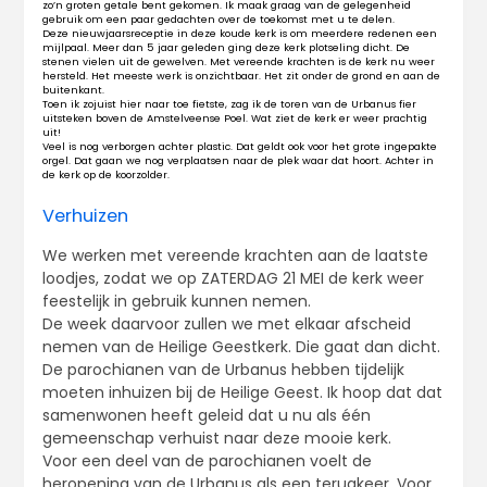
zo’n groten getale bent gekomen. Ik maak graag van de gelegenheid
gebruik om een paar gedachten over de toekomst met u te delen.
Deze nieuwjaarsreceptie in deze koude kerk is om meerdere redenen een
mijlpaal. Meer dan 5 jaar geleden ging deze kerk plotseling dicht. De
stenen vielen uit de gewelven. Met vereende krachten is de kerk nu weer
hersteld. Het meeste werk is onzichtbaar. Het zit onder de grond en aan de
buitenkant.
Toen ik zojuist hier naar toe fietste, zag ik de toren van de Urbanus fier
uitsteken boven de Amstelveense Poel. Wat ziet de kerk er weer prachtig
uit!
Veel is nog verborgen achter plastic. Dat geldt ook voor het grote ingepakte
orgel. Dat gaan we nog verplaatsen naar de plek waar dat hoort. Achter in
de kerk op de koorzolder.
Verhuizen
We werken met vereende krachten aan de laatste
loodjes, zodat we op ZATERDAG 21 MEI de kerk weer
feestelijk in gebruik kunnen nemen.
De week daarvoor zullen we met elkaar afscheid
nemen van de Heilige Geestkerk. Die gaat dan dicht.
De parochianen van de Urbanus hebben tijdelijk
moeten inhuizen bij de Heilige Geest. Ik hoop dat dat
samenwonen heeft geleid dat u nu als één
gemeenschap verhuist naar deze mooie kerk.
Voor een deel van de parochianen voelt de
heropening van de Urbanus als een terugkeer. Voor