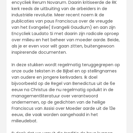
encycliek Rerum Novarum. Daarin kritiseerde de RK
kerk reeds de uitbuiting van de arbeiders in de
industriële revolutie. Meer recent noem ik de
publicaties van paus Franciscus over de vreugde
van het Evangelie( Evangelii Gaudium) en aan zijn
Encycliek Laudato Si met daarin zijn radicale oproep
over milieu en het beheer van moeder aarde. Beide,
als je er even voor wilt gaan zitten, buitengewoon
inspirerende documenten.
In deze stukken wordt regelmatig teruggegrepen op
onze oude teksten in de Bijbel en op stellingnames
van oudere en jongere kerkvaders. Ik doel
bijvoorbeeld op de Regel van Benedictus uit de 6e
eeuw na Christus die nu regelmatig opduikt in de
managementliteratuur over verantwoord
ondernemen, op de gedichten van de heilige
Franciscus van Assisi over Moeder aarde uit de 13e
eeuw, die vaak worden aangehaald in het
milieudebat.