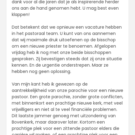
dank voor al die jaren dat je als inspirerende herder
ons aan de hand genomen hebt. U mag best even
klappen!
Dat betekent dat we opnieuw een vacature hebben
in het pastoraal team. U kunt van ons aannemen
dat wij maximale druk uitoefenen op de bisschop
om een nieuwe priester te benoemen. Afgelopen
vrijdag heb ik nog met onze beide bisschoppen
gesproken. Zij bevestigen steeds dat zij onze situatie
kennen. En de urgentie onderstrepen. Maar ze
hebben nog geen oplossing.
Van mijn kant heb ik gewezen op de
aantrekkelijkheid van onze parochie voor een nieuwe
pastoor. Een grote parochie, zonder grote conflicten,
met binnenkort een prachtige nieuwe kerk, met veel
vrijwilligers en niet al te veel financiële problemen.
Dit laatste jammer genoeg met uitzondering van
Bovenkerk, maar daarover later. Kortom een
prachtige plek voor een zittende pastoor elders die
carrière wil maken, of een prachtige plek voor een