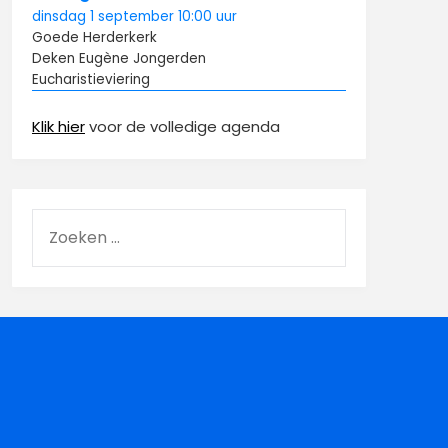
dinsdag
1 september
10:00
uur
Goede Herderkerk
Deken Eugène Jongerden
Eucharistieviering
Klik hier
voor de volledige agenda