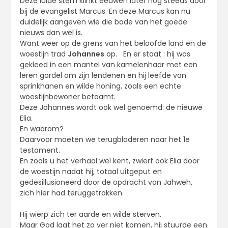
Deze luide stem klinkt eeuwen later nog steeds door
bij de evangelist Marcus. En deze Marcus kan nu
duidelijk aangeven wie die bode van het goede
nieuws dan wel is.
Want weer op de grens van het beloofde land en de
woestijn trad
Johannes
op. En er staat : hij was
gekleed in een mantel van kamelenhaar met een
leren gordel om zijn lendenen en hij leefde van
sprinkhanen en wilde honing, zoals een echte
woestijnbewoner betaamt.
Deze Johannes wordt ook wel genoemd: de nieuwe
Elia.
En waarom?
Daarvoor moeten we terugbladeren naar het 1e
testament.
En zoals u het verhaal wel kent, zwierf ook Elia door
de woestijn nadat hij, totaal uitgeput en
gedesillusioneerd door de opdracht van Jahweh,
zich hier had teruggetrokken.
Hij wierp zich ter aarde en wilde sterven.
Maar God laat het zo ver niet komen, hij stuurde een