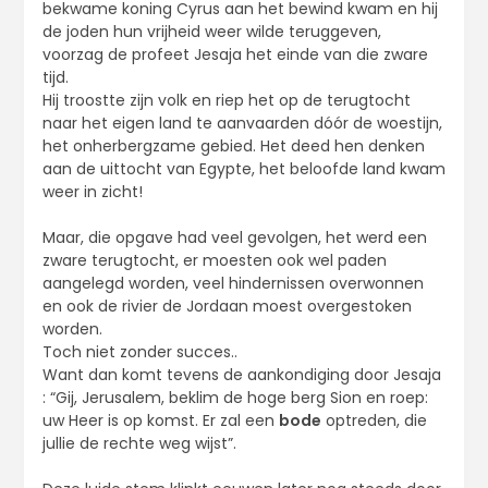
bekwame koning Cyrus aan het bewind kwam en hij
de joden hun vrijheid weer wilde teruggeven,
voorzag de profeet Jesaja het einde van die zware
tijd.
Hij troostte zijn volk en riep het op de terugtocht
naar het eigen land te aanvaarden dóór de woestijn,
het onherbergzame gebied. Het deed hen denken
aan de uittocht van Egypte, het beloofde land kwam
weer in zicht!
Maar, die opgave had veel gevolgen, het werd een
zware terugtocht, er moesten ook wel paden
aangelegd worden, veel hindernissen overwonnen
en ook de rivier de Jordaan moest overgestoken
worden.
Toch niet zonder succes..
Want dan komt tevens de aankondiging door Jesaja
: “Gij, Jerusalem, beklim de hoge berg Sion en roep:
uw Heer is op komst. Er zal een
bode
optreden, die
jullie de rechte weg wijst”.