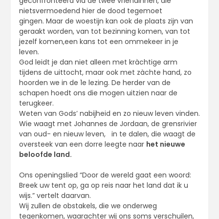
geconfronteerd via de twee vriendinnen, die
nietsvermoedend hier de dood tegemoet
gingen. Maar de woestijn kan ook de plaats zijn van
geraakt worden, van tot bezinning komen, van tot
jezelf komen,een kans tot een ommekeer in je
leven.
God leidt je dan niet alleen met kràchtige arm
tijdens de uittocht, maar ook met zàchte hand, zo
hoorden we in de 1e lezing. De herder van de
schapen hoedt ons die mogen uitzien naar de
terugkeer.
Weten van Gods’ nabijheid en zo nieuw leven vinden.
Wie waagt met Johannes de Jordaan, de grensrivier
van oud- en nieuw leven, in te dalen, die waagt de
oversteek van een dorre leegte naar
het nieuwe
beloofde land.
Ons openingslied “Door de wereld gaat een woord:
Breek uw tent op, ga op reis naar het land dat ik u
wijs.” vertelt daarvan.
Wij zullen de obstakels, die we onderweg
tegenkomen, waarachter wij ons soms verschuilen,