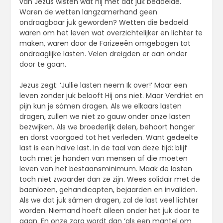
van Jezus wisten wat hij met dat juk bedoelde.
Waren de wetten langzamerhand geen
ondraagbaar juk geworden? Wetten die bedoeld
waren om het leven wat overzichtelijker en lichter te
maken, waren door de Farizeeën omgebogen tot
ondraaglijke lasten. Velen dreigden er aan onder
door te gaan.
Jezus zegt: ‘Jullie lasten neem Ik over!’ Maar een
leven zonder juk belooft Hij ons niet. Maar Verdriet en
pijn kun je sámen dragen. Als we elkaars lasten
dragen, zullen we niet zo gauw onder onze lasten
bezwijken. Als we broederlijk delen, behoort honger
en dorst voorgoed tot het verleden. Want gedeelte
last is een halve last. In de taal van deze tijd: blijf
toch met je handen van mensen af die moeten
leven van het bestaansminimum. Maak de lasten
toch niet zwaarder dan ze zijn. Wees solidair met de
baanlozen, gehandicapten, bejaarden en invaliden.
Als we dat juk sámen dragen, zal de last veel lichter
worden. Niemand hoeft alleen onder het juk door te
gaan. En onze zorg wordt dan ‘als een mantel om