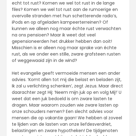
echt tot rust? Komen we wel tot rust in de lange
files? Komen we wel tot rust aan de rumoerige en
overvolle stranden met hun schetterende radio’s,
iPods en op afgeladen kampeerterreinen? Of
kunnen we alleen nog maar échte rust verwachten
na ons pensioen? Maar ik weet dat veel
gepensioneerden het drukker hebben dan ooit!
Misschien is er alleen nog maar sprake van échte
rust, als we onder een stille, zware grafsteen rusten
of weggewaaid zijn in de wind?
Het evangelie geeft vermoeide mensen een ander
advies. ‘Komt allen tot mij die belast en beladen zijt,
Ik zal u verlichting schenken’, zegt Jezus. Maar direct
daarachter zegt Hij: ‘Neem mijn juk op en volg Mij!’ U
weet dat een juk bedoeld is om zware lasten te
dragen. Maar waarom zouden wie zware lasten op
onze schouders nemen? Een slecht advies voor
mensen die op vakantie gaan! We hebben al zoveel
te lijden van de lasten van onze liefdesverdriet,
belastingen en zware hypotheken! De tijdgenoten