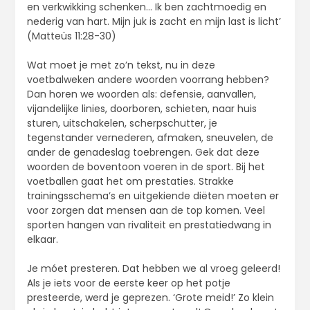
en verkwikking schenken… Ik ben zachtmoedig en
nederig van hart. Mijn juk is zacht en mijn last is licht’
(Matteüs 11:28-30)
Wat moet je met zo’n tekst, nu in deze
voetbalweken andere woorden voorrang hebben?
Dan horen we woorden als: defensie, aanvallen,
vijandelijke linies, doorboren, schieten, naar huis
sturen, uitschakelen, scherpschutter, je
tegenstander vernederen, afmaken, sneuvelen, de
ander de genadeslag toebrengen. Gek dat deze
woorden de boventoon voeren in de sport. Bij het
voetballen gaat het om prestaties. Strakke
trainingsschema’s en uitgekiende diëten moeten er
voor zorgen dat mensen aan de top komen. Veel
sporten hangen van rivaliteit en prestatiedwang in
elkaar.
Je móet presteren. Dat hebben we al vroeg geleerd!
Als je iets voor de eerste keer op het potje
presteerde, werd je geprezen. ‘Grote meid!’ Zo klein