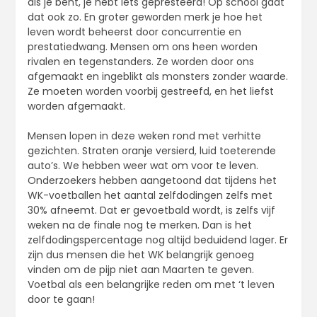
als je bent, je hebt iets gepresteerd! Op school gaat
dat ook zo. En groter geworden merk je hoe het
leven wordt beheerst door concurrentie en
prestatiedwang. Mensen om ons heen worden
rivalen en tegenstanders. Ze worden door ons
afgemaakt en ingeblikt als monsters zonder waarde.
Ze moeten worden voorbij gestreefd, en het liefst
worden afgemaakt.
Mensen lopen in deze weken rond met verhitte
gezichten. Straten oranje versierd, luid toeterende
auto’s. We hebben weer wat om voor te leven.
Onderzoekers hebben aangetoond dat tijdens het
WK-voetballen het aantal zelfdodingen zelfs met
30% afneemt. Dat er gevoetbald wordt, is zelfs vijf
weken na de finale nog te merken. Dan is het
zelfdodingspercentage nog altijd beduidend lager. Er
zijn dus mensen die het WK belangrijk genoeg
vinden om de pijp niet aan Maarten te geven.
Voetbal als een belangrijke reden om met ‘t leven
door te gaan!