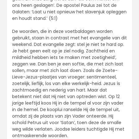
ons heen geslagen’. De apostel Paulus zei tot de
Galaten: ‘Laat u niet opnieuw het slavenjuk opleggen
en houdt stand.’ (5:1)
De woorden, die in deze voetbaldagen worden
gebruikt, staan in contrast met het evangelie van dit
weekend. Dat evangelie zegt: stel je niet te hard op.
Je hebt geen eelt op je ziel nodig. Zachtheid en
mildheid hebben iets te maken met zoetigheid’,
zeggen we. Dan ben je een softie, die met zich laat
sollen, maar met zich laat doen. Zoals de Zoete-
Lieve-Jezus-plaatjes van vroeger: sentimenteel,
zoetelijk, lieflijk, los van elke werkelijk-heid. Jezus ís
zachtmoedig en nederig van hart. Maar dat
betekent niet dat Hij niet van optreden wist. Op 12
jarige leeftijd koos Hij in de tempel al voor zijn vader
in de hemel. De kooplui ranselde Hij de tempel uit,
omdat zij de plaats van zijn Vader onteerde. Hij
schold Petrus uit voor ‘Satan’, toen deze de smalle
weg wilde verlaten. Joodse leiders tuchtigde Hij met
ontmaskerende woorden.