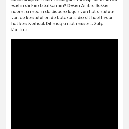
ezel in de Kerststal komen? Deken Ambro Bakker
neemt u mee in de diepere lagen van het ontstaan
van de kerststal en de betekenis die dit heeft voor
het kerstverhaal. Dit mag u niet missen… Zalig
Kerstmis.