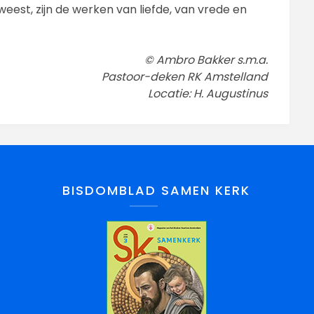
geweest, zijn de werken van liefde, van vrede en
© Ambro Bakker s.m.a.
Pastoor-deken RK Amstelland
Locatie: H. Augustinus
BISDOMBLAD SAMEN KERK