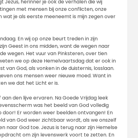
egt Jezus, herinner je ook de verhalen die wij
ingen met mensen bij onze conflicten, onze
 wat je als eerste meeneemt is mijn zegen over
ndaag. En wij op onze beurt treden in zijn
 zijn Geest in ons midden, want de wegen naar
e wegen. Het vuur van Pinksteren, over tien
g weten we op deze Hemelvaartsdag dat er ook in
t van God, als vonken in de duisternis, losslaan.
 geven ons mensen weer nieuwe moed. Want in
 we dat het Licht er is.
 aan den lijve ervaren. Na Goede Vrijdag leek
 levensscherm was het beeld van God volledig
p door! Er worden weer beelden ontvangen! En
d van God weer zichtbaar wordt, als we onszelf
en naar God toe. Jezus is terug naar zijn Hemelse
opdracht om zijn levenswerk voort te zetten. En