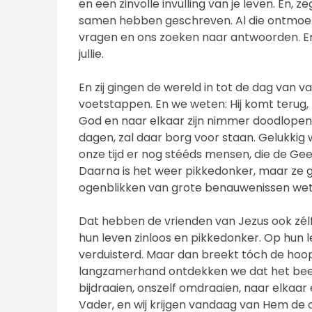
en een zinvolle invulling van je leven. En, z
samen hebben geschreven. Al die ontmoet
vragen en ons zoeken naar antwoorden. En
jullie.
En zij gingen de wereld in tot de dag van va
voetstappen. En we weten: Hij komt terug,
God en naar elkaar zijn nimmer doodlopend
dagen, zal daar borg voor staan. Gelukki
onze tijd er nog stééds mensen, die de Gees
Daarna is het weer pikkedonker, maar ze
ogenblikken van grote benauwenissen weten
Dat hebben de vrienden van Jezus ook zélf
hun leven zinloos en pikkedonker. Op hun
verduisterd. Maar dan breekt tóch de hoo
langzamerhand ontdekken we dat het beel
bijdraaien, onszelf omdraaien, naar elkaar 
Vader, en wij krijgen vandaag van Hem de 