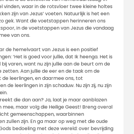
el vinden, waar in de rotsvloer twee kleine holtes
 zijn van Jezus’ voeten. Natuurlijk is het een
zo gek. Want die voetstappen herinneren ons
etspoor, in de voetstappen van Jezus die vandaag
rmee van ons.
ar de hemelvaart van Jezus is een positief
gen: ‘Het is goed voor jullie, dat Ik heenga. Het is
el bij varen, want nu zijn jullie aan de beurt om de
e zetten. Aan jullie de eer en de taak om de
kt de leerlingen, en daarmee ons, tot
e leerlingen in zijn schaduw. Nu zijn zij, nu zijn
ein.
 Breekt die dan aan? Ja, laat je maar aanblazen
n mee, maar volg die Heilige Geest! Breng overal
 Sticht gemeenschappen, waarbinnen
n zullen zijn. En ga maar op weg met die oude
 Gods bedoeling met deze wereld: over bevrijding