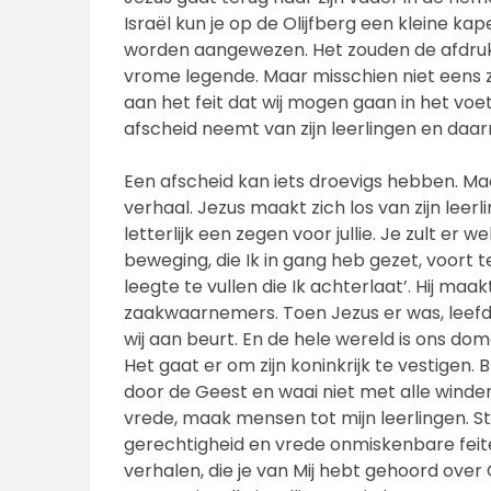
Israël kun je op de Olijfberg een kleine kap
worden aangewezen. Het zouden de afdrukken
vrome legende. Maar misschien niet eens 
aan het feit dat wij mogen gaan in het vo
afscheid neemt van zijn leerlingen en daa
Een afscheid kan iets droevigs hebben. Ma
verhaal. Jezus maakt zich los van zijn leerlin
letterlijk een zegen voor jullie. Je zult er w
beweging, die Ik in gang heb gezet, voort t
leegte te vullen die Ik achterlaat’. Hij maa
zaakwaarnemers. Toen Jezus er was, leefden d
wij aan beurt. En de hele wereld is ons dom
Het gaat er om zijn koninkrijk te vestigen.
door de Geest en waai niet met alle winde
vrede, maak mensen tot mijn leerlingen.
gerechtigheid en vrede onmiskenbare feite
verhalen, die je van Mij hebt gehoord over