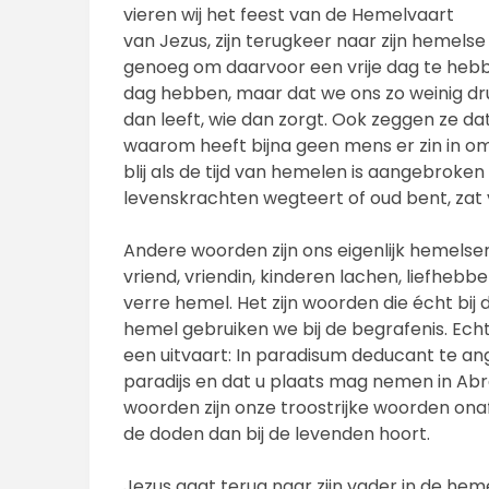
vieren wij het feest van de Hemelvaart
van Jezus, zijn terugkeer naar zijn hemelse
genoeg om daarvoor een vrije dag te hebbe
dag hebben, maar dat we ons zo weinig dru
dan leeft, wie dan zorgt. Ook zeggen ze dat
waarom heeft bijna geen mens er zin in o
blij als de tijd van hemelen is aangebroken
levenskrachten wegteert of oud bent, zat
Andere woorden zijn ons eigenlijk hemelser
vriend, vriendin, kinderen lachen, liefheb
verre hemel. Het zijn woorden die écht bij 
hemel gebruiken we bij de begrafenis. Echt 
een uitvaart: In paradisum deducant te an
paradijs en dat u plaats mag nemen in Ab
woorden zijn onze troostrijke woorden ona
de doden dan bij de levenden hoort.
Jezus gaat terug naar zijn vader in de hem