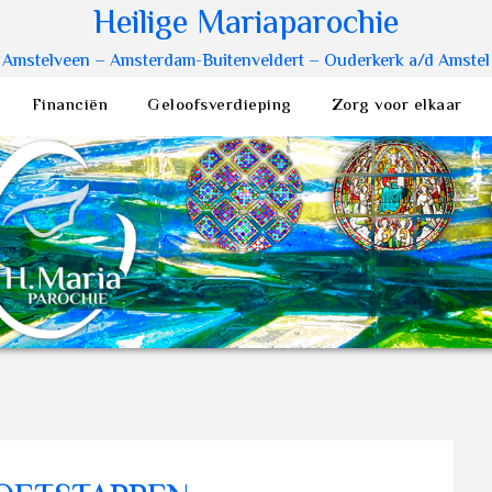
Heilige Mariaparochie
Amstelveen – Amsterdam-Buitenveldert – Ouderkerk a/d Amstel
Financiën
Geloofsverdieping
Zorg voor elkaar