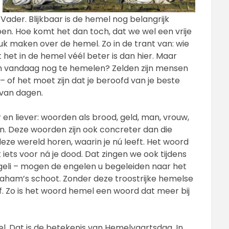
 Vader. Blijkbaar is de hemel nog belangrijk
n. Hoe komt het dan toch, dat we wel een vrije
k maken over de hemel. Zo in de trant van: wie
 het in de hemel véél beter is dan hier. Maar
m vandaag nog te hemelen? Zelden zijn mensen
 – of het moet zijn dat je beroofd van je beste
 van dagen.
 en liever: woorden als brood, geld, man, vrouw,
ben. Deze woorden zijn ook concreter dan die
deze wereld horen, waarin je nú leeft. Het woord
iets voor ná je dood. Dat zingen we ook tijdens
geli – mogen de engelen u begeleiden naar het
raham’s schoot. Zonder deze troostrijke hemelse
f. Zo is het woord hemel een woord dat meer bij
el. Dat is de betekenis van Hemelvaartsdag. In