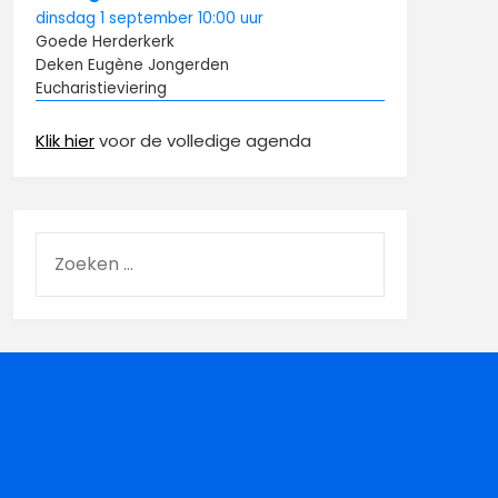
dinsdag
1 september
10:00
uur
Goede Herderkerk
Deken Eugène Jongerden
Eucharistieviering
Klik hier
voor de volledige agenda