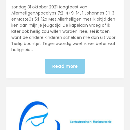
zondag 31 oktober 2021Hoogfeest van
AllerheiligenApocalyps 7:2-4+9-14, 1 Johannes 3:1-3
enMatteüs 5:1-12a Met Allerheiligen met ik altijd den­
ken aan mijn je jeugdtijd. De kape­laan vroeg of ik
later ook heilig zou willen worden. Nee, zei ik toen,
want de andere kinderen schelden me dan uit voor
‘heilig boontje’. Tegenwoordig weet ik wel beter wat
heiligheid…
Read more