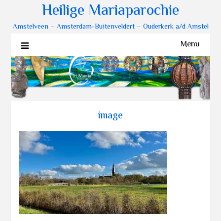
Heilige Mariaparochie
Amstelveen – Amsterdam-Buitenveldert – Ouderkerk a/d Amstel
Menu
image