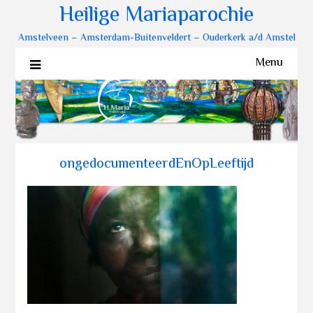
Heilige Mariaparochie
Amstelveen – Amsterdam-Buitenveldert – Ouderkerk a/d Amstel
Menu
ongedocumenteerdEnOpLeeftijd