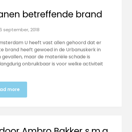
anen betreffende brand
16 september, 2018
msterdam U heeft vast allen gehoord dat er
te brand heeft gewoed in de Urbanuskerk in
 gevallen, maar de materiële schade is
 langdurig onbruikbaar is voor welke activiteit
ad more
door Ambro Bakker s.m.a.