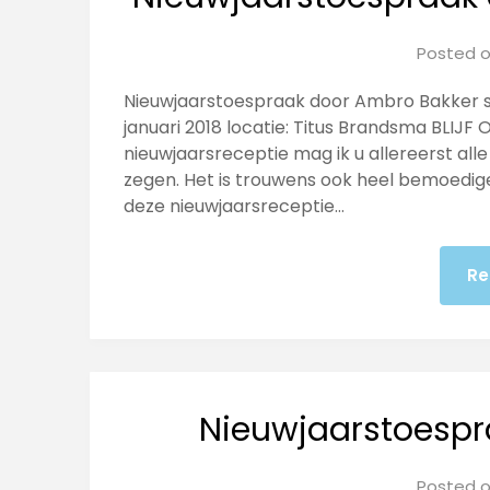
Posted 
Nieuwjaarstoespraak door Ambro Bakker s.m
januari 2018 locatie: Titus Brandsma BLI
nieuwjaarsrecep­tie mag ik u allereerst al
ze­gen. Het is trouwens ook heel bemoedig
deze nieuwjaarsreceptie…
Re
Nieuwjaarstoespra
Posted 