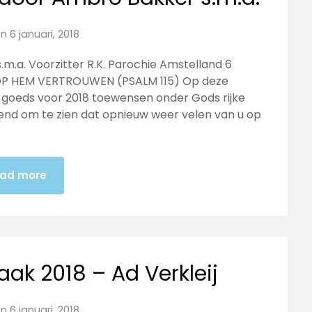
on
6 januari, 2018
.a. Voorzitter R.K. Parochie Amstelland 6
JF OP HEM VERTROUWEN (PSALM 115) Op deze
le goeds voor 2018 toewen­sen onder Gods rijke
end om te zien dat opnieuw weer velen van u op
ad more
ak 2018 – Ad Verkleij
on
6 januari, 2018