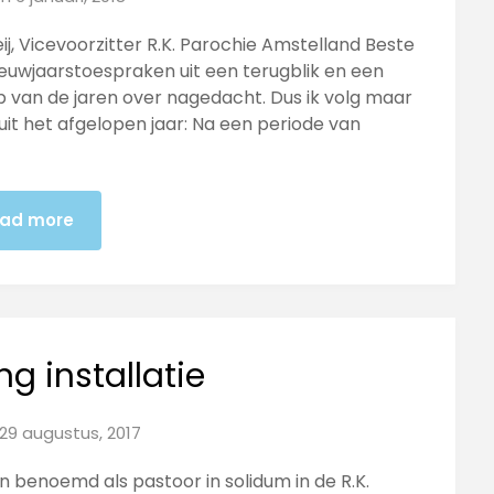
j, Vicevoorzitter R.K. Parochie Amstelland Beste
w­jaarstoespraken uit een te­rugblik en een
oop van de jaren over nage­dacht. Dus ik volg maar
uit het afgelopen jaar: Na een periode van
ad more
ng installatie
29 augustus, 2017
n benoemd als pastoor in solidum in de R.K.