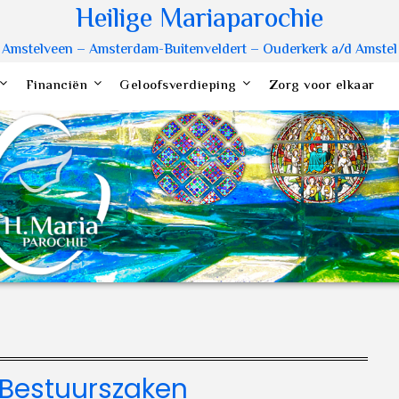
Heilige Mariaparochie
Amstelveen – Amsterdam-Buitenveldert – Ouderkerk a/d Amstel
Financiën
Geloofsverdieping
Zorg voor elkaar
Bestuurszaken