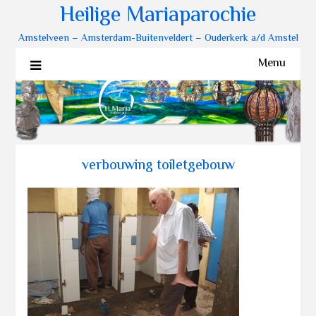
Heilige Mariaparochie
Amstelveen – Amsterdam-Buitenveldert – Ouderkerk a/d Amstel
Menu
verbouwing toiletgebouw